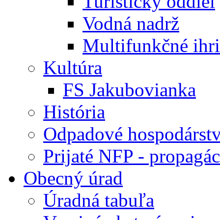
Turistický oddiel
Vodná nadrž
Multifunkčné ihr
Kultúra
FS Jakubovianka
História
Odpadové hospodárst
Prijaté NFP - propagác
Obecný úrad
Úradná tabuľa