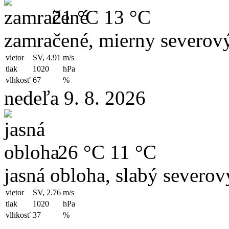
21 °C
13 °C
zamračené, mierny severov
vietor
SV, 4.91
m/s
tlak
1020
hPa
vlhkosť
67
%
nedeľa 9. 8. 2026
26 °C
11 °C
jasná obloha, slabý severo
vietor
SV, 2.76
m/s
tlak
1020
hPa
vlhkosť
37
%