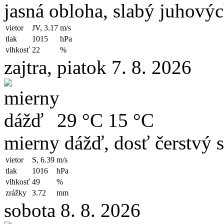
jasná obloha, slabý juhový
vietor
JV, 3.17
m/s
tlak
1015
hPa
vlhkosť
22
%
zajtra, piatok 7. 8. 2026
29 °C
15 °C
mierny dážď, dosť čerstvý s
vietor
S, 6.39
m/s
tlak
1016
hPa
vlhkosť
49
%
zrážky
3.72
mm
sobota 8. 8. 2026