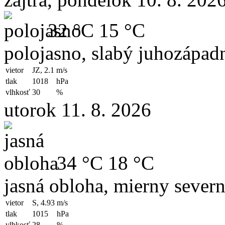
32 °C
15 °C
polojasno, slabý juhozápad
vietor
JZ, 2.1
m/s
tlak
1018
hPa
vlhkosť
30
%
utorok 11. 8. 2026
34 °C
18 °C
jasná obloha, mierny severn
vietor
S, 4.93
m/s
tlak
1015
hPa
vlhkosť
28
%