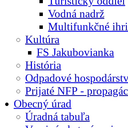
Turistický oddiel
Vodná nadrž
Multifunkčné ihr
Kultúra
FS Jakubovianka
História
Odpadové hospodárst
Prijaté NFP - propagác
Obecný úrad
Úradná tabuľa