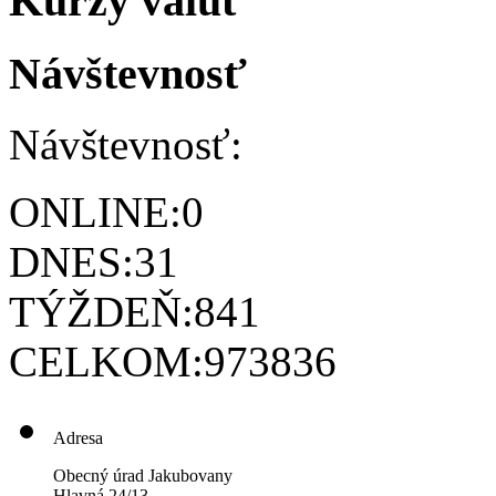
Kurzy valút
Návštevnosť
Návštevnosť:
ONLINE:
0
DNES:
31
TÝŽDEŇ:
841
CELKOM:
973836
Adresa
Obecný úrad Jakubovany
Hlavná 24/13