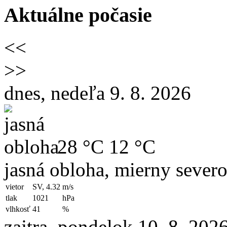
Aktuálne počasie
<<
>>
dnes, nedeľa 9. 8. 2026
28 °C
12 °C
jasná obloha, mierny sever
vietor
SV, 4.32
m/s
tlak
1021
hPa
vlhkosť
41
%
zajtra, pondelok 10. 8. 202