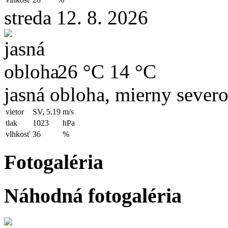
streda 12. 8. 2026
26 °C
14 °C
jasná obloha, mierny sever
vietor
SV, 5.19
m/s
tlak
1023
hPa
vlhkosť
36
%
Fotogaléria
Náhodná fotogaléria