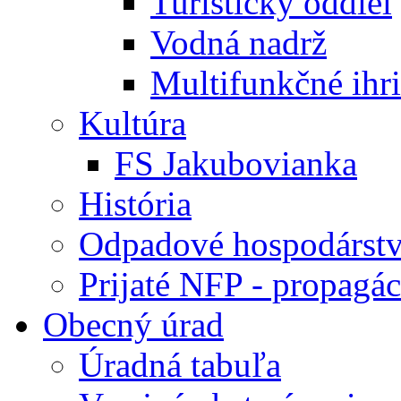
Turistický oddiel
Vodná nadrž
Multifunkčné ihr
Kultúra
FS Jakubovianka
História
Odpadové hospodárst
Prijaté NFP - propagác
Obecný úrad
Úradná tabuľa