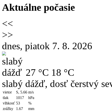
Aktuálne počasie
<<
>>
dnes, piatok 7. 8. 2026
27 °C
18 °C
slabý dážď, dosť čerstvý se
vietor
S, 5.66
m/s
tlak
1017
hPa
vlhkosť
53
%
zrážky
1.67
mm