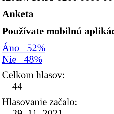
Anketa
Používate mobilnú apliká
Áno
52%
Nie
48%
Celkom hlasov:
44
Hlasovanie začalo:
29. 11. 2021