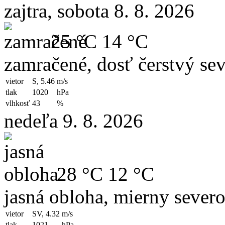
zajtra, sobota 8. 8. 2026
25 °C
14 °C
zamračené, dosť čerstvý sev
vietor
S, 5.46
m/s
tlak
1020
hPa
vlhkosť
43
%
nedeľa 9. 8. 2026
28 °C
12 °C
jasná obloha, mierny sever
vietor
SV, 4.32
m/s
tlak
1021
hPa