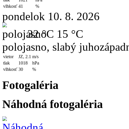
vlhkosť
41
%
pondelok 10. 8. 2026
32 °C
15 °C
polojasno, slabý juhozápad
vietor
JZ, 2.1
m/s
tlak
1018
hPa
vlhkosť
30
%
Fotogaléria
Náhodná fotogaléria