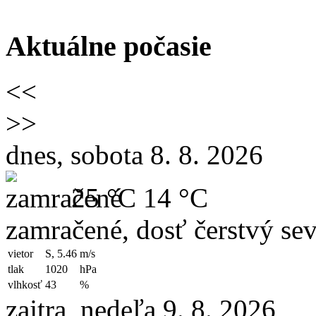
Aktuálne počasie
<<
>>
dnes, sobota 8. 8. 2026
25 °C
14 °C
zamračené, dosť čerstvý sev
vietor
S, 5.46
m/s
tlak
1020
hPa
vlhkosť
43
%
zajtra, nedeľa 9. 8. 2026