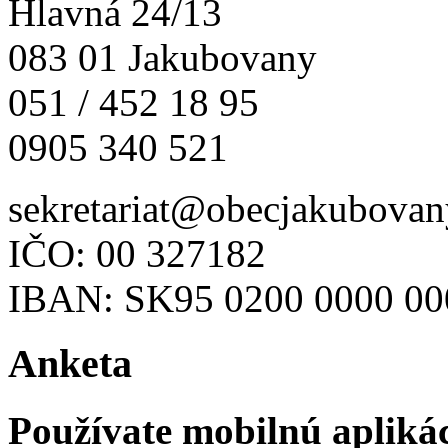
Hlavná 24/13
083 01 Jakubovany
051 / 452 18 95
0905 340 521
sekretariat@obecjakubovan
IČO: 00 327182
IBAN: SK95 0200 0000 00
Anketa
Používate mobilnú apliká