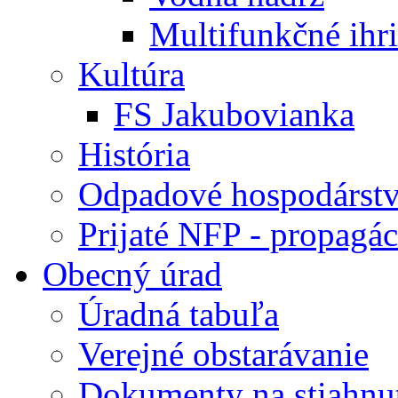
Multifunkčné ihr
Kultúra
FS Jakubovianka
História
Odpadové hospodárst
Prijaté NFP - propagác
Obecný úrad
Úradná tabuľa
Verejné obstarávanie
Dokumenty na stiahnu