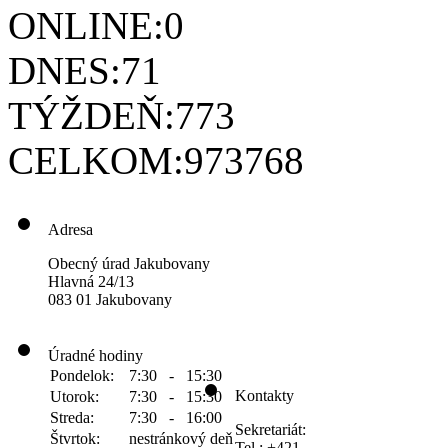
ONLINE:
0
DNES:
71
TÝŽDEŇ:
773
CELKOM:
973768
Adresa
Obecný úrad Jakubovany
Hlavná 24/13
083 01 Jakubovany
Úradné hodiny
Pondelok:
7:30 - 15:30
Kontakty
Utorok:
7:30 - 15:30
Streda:
7:30 - 16:00
Sekretariát:
Štvrtok:
nestránkový deň
Tel.: +421