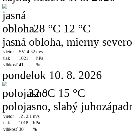
28 °C
12 °C
jasná obloha, mierny sever
vietor
SV, 4.32
m/s
tlak
1021
hPa
vlhkosť
41
%
pondelok 10. 8. 2026
32 °C
15 °C
polojasno, slabý juhozápad
vietor
JZ, 2.1
m/s
tlak
1018
hPa
vlhkosť
30
%