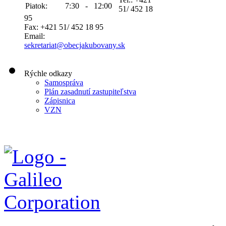
Piatok:
7:30 - 12:00
51/ 452 18
95
Fax: +421 51/ 452 18 95
Email:
sekretariat@obecjakubovany.sk
Rýchle odkazy
Samospráva
Plán zasadnutí zastupiteľstva
Zápisnica
VZN