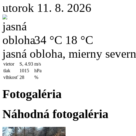
utorok 11. 8. 2026
34 °C
18 °C
jasná obloha, mierny severn
vietor
S, 4.93
m/s
tlak
1015
hPa
vlhkosť
28
%
Fotogaléria
Náhodná fotogaléria