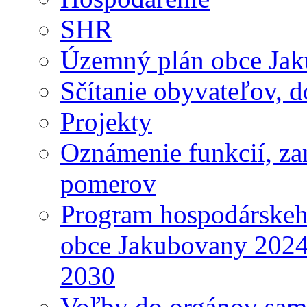
SHR
Územný plán obce Ja
Sčítanie obyvateľov, 
Projekty
Oznámenie funkcií, za
pomerov
Program hospodárskeho
obce Jakubovany 2024
2030
Voľby do orgánov sam