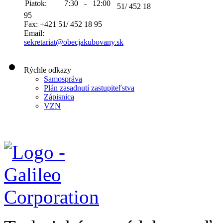
Piatok:
7:30 - 12:00
51/ 452 18
95
Fax: +421 51/ 452 18 95
Email:
sekretariat@obecjakubovany.sk
Rýchle odkazy
Samospráva
Plán zasadnutí zastupiteľstva
Zápisnica
VZN