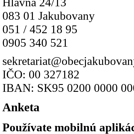
Hlavná 24/13
083 01 Jakubovany
051 / 452 18 95
0905 340 521
sekretariat@obecjakubovan
IČO: 00 327182
IBAN: SK95 0200 0000 00
Anketa
Používate mobilnú apliká