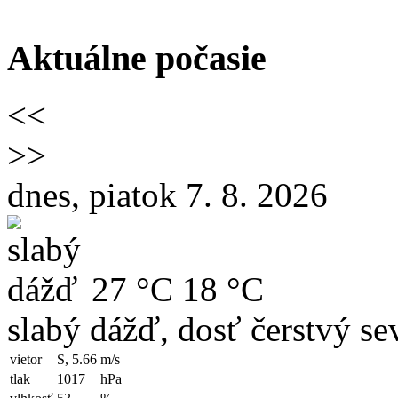
Aktuálne počasie
<<
>>
dnes, piatok 7. 8. 2026
27 °C
18 °C
slabý dážď, dosť čerstvý se
vietor
S, 5.66
m/s
tlak
1017
hPa