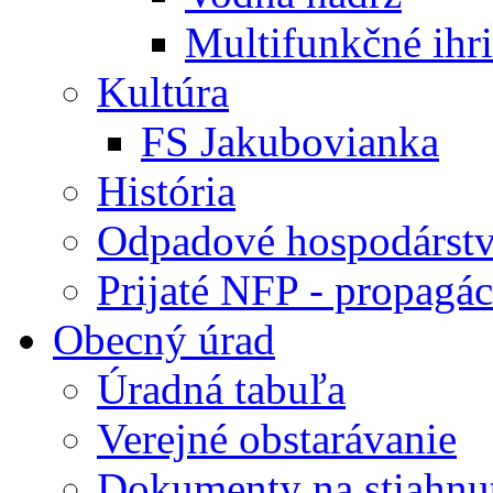
Multifunkčné ihr
Kultúra
FS Jakubovianka
História
Odpadové hospodárst
Prijaté NFP - propagác
Obecný úrad
Úradná tabuľa
Verejné obstarávanie
Dokumenty na stiahnu