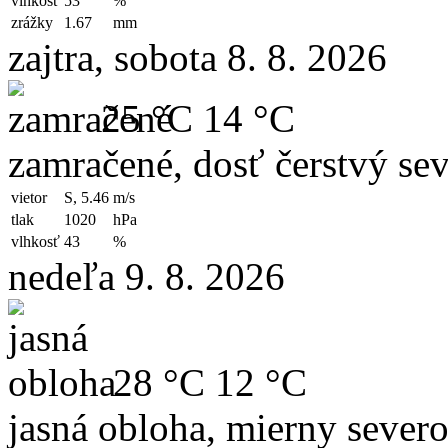
vlhkosť
53
%
zrážky
1.67
mm
zajtra, sobota 8. 8. 2026
25 °C
14 °C
zamračené, dosť čerstvý sev
vietor
S, 5.46
m/s
tlak
1020
hPa
vlhkosť
43
%
nedeľa 9. 8. 2026
28 °C
12 °C
jasná obloha, mierny sever