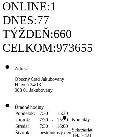
ONLINE:
1
DNES:
77
TÝŽDEŇ:
660
CELKOM:
973655
Adresa
Obecný úrad Jakubovany
Hlavná 24/13
083 01 Jakubovany
Úradné hodiny
Pondelok:
7:30 - 15:30
Kontakty
Utorok:
7:30 - 15:30
Streda:
7:30 - 16:00
Sekretariát:
Štvrtok:
nestránkový deň
Tel.: +421