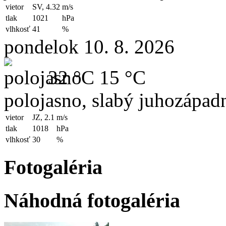
vietor
SV, 4.32
m/s
tlak
1021
hPa
vlhkosť
41
%
pondelok 10. 8. 2026
32 °C
15 °C
polojasno, slabý juhozápad
vietor
JZ, 2.1
m/s
tlak
1018
hPa
vlhkosť
30
%
Fotogaléria
Náhodná fotogaléria