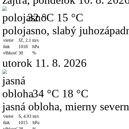
32 °C
15 °C
polojasno, slabý juhozápad
vietor
JZ, 2.1
m/s
tlak
1018
hPa
vlhkosť
30
%
utorok 11. 8. 2026
34 °C
18 °C
jasná obloha, mierny severn
vietor
S, 4.93
m/s
tlak
1015
hPa
vlhkosť
28
%