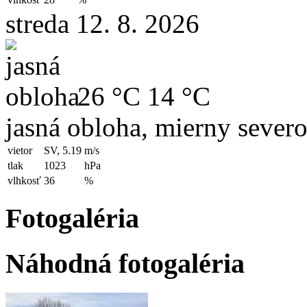
streda 12. 8. 2026
26 °C
14 °C
jasná obloha, mierny sever
vietor
SV, 5.19
m/s
tlak
1023
hPa
vlhkosť
36
%
Fotogaléria
Náhodná fotogaléria