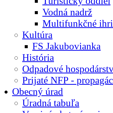
Turistický oddiel
Vodná nadrž
Multifunkčné ihr
Kultúra
FS Jakubovianka
História
Odpadové hospodárst
Prijaté NFP - propagác
Obecný úrad
Úradná tabuľa