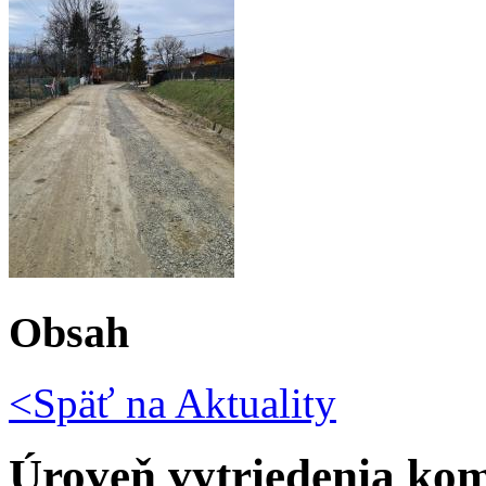
Obsah
<Späť na
Aktuality
Úroveň vytriedenia ko