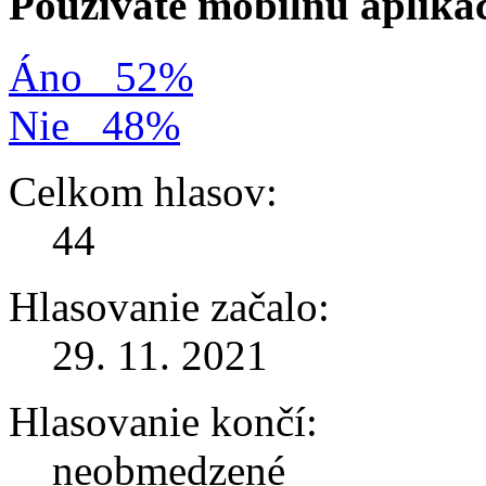
Používate mobilnú apliká
Áno
52%
Nie
48%
Celkom hlasov:
44
Hlasovanie začalo:
29. 11. 2021
Hlasovanie končí:
neobmedzené