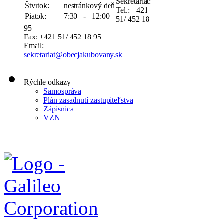
Sekretariát:
Štvrtok:
nestránkový deň
Tel.: +421
Piatok:
7:30 - 12:00
51/ 452 18
95
Fax: +421 51/ 452 18 95
Email:
sekretariat@obecjakubovany.sk
Rýchle odkazy
Samospráva
Plán zasadnutí zastupiteľstva
Zápisnica
VZN