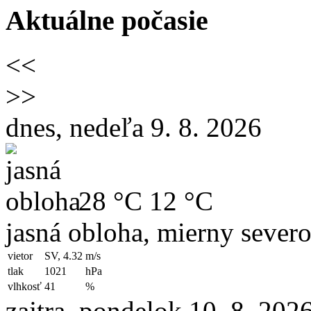
Aktuálne počasie
<<
>>
dnes, nedeľa 9. 8. 2026
28 °C
12 °C
jasná obloha, mierny sever
vietor
SV, 4.32
m/s
tlak
1021
hPa
vlhkosť
41
%
zajtra, pondelok 10. 8. 202