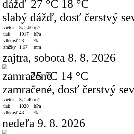
27 °C
18 °C
slabý dážď, dosť čerstvý se
vietor
S, 5.66
m/s
tlak
1017
hPa
vlhkosť
53
%
zrážky
1.67
mm
zajtra, sobota 8. 8. 2026
25 °C
14 °C
zamračené, dosť čerstvý sev
vietor
S, 5.46
m/s
tlak
1020
hPa
vlhkosť
43
%
nedeľa 9. 8. 2026