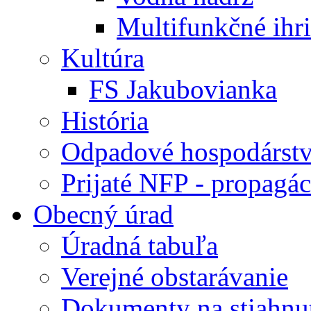
Multifunkčné ihr
Kultúra
FS Jakubovianka
História
Odpadové hospodárst
Prijaté NFP - propagác
Obecný úrad
Úradná tabuľa
Verejné obstarávanie
Dokumenty na stiahnu