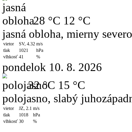
28 °C
12 °C
jasná obloha, mierny sever
vietor
SV, 4.32
m/s
tlak
1021
hPa
vlhkosť
41
%
pondelok 10. 8. 2026
32 °C
15 °C
polojasno, slabý juhozápad
vietor
JZ, 2.1
m/s
tlak
1018
hPa
vlhkosť
30
%