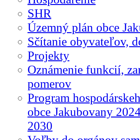
SHR
Územný plán obce Ja
Sčítanie obyvateľov, 
Projekty
Oznámenie funkcií, za
pomerov
Program hospodárskeho
obce Jakubovany 2024
2030
Voľby do orgánov sam