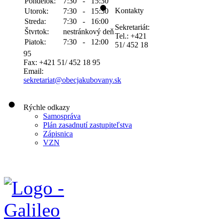
Pondelok:
7:30 - 15:30
Kontakty
Utorok:
7:30 - 15:30
Streda:
7:30 - 16:00
Sekretariát:
Štvrtok:
nestránkový deň
Tel.: +421
Piatok:
7:30 - 12:00
51/ 452 18
95
Fax: +421 51/ 452 18 95
Email:
sekretariat@obecjakubovany.sk
Rýchle odkazy
Samospráva
Plán zasadnutí zastupiteľstva
Zápisnica
VZN