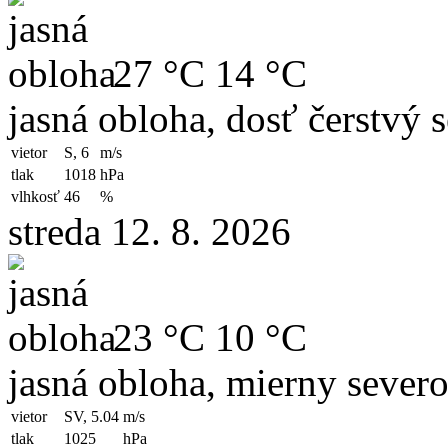
27 °C
14 °C
jasná obloha, dosť čerstvý 
vietor
S, 6
m/s
tlak
1018
hPa
vlhkosť
46
%
streda 12. 8. 2026
23 °C
10 °C
jasná obloha, mierny sever
vietor
SV, 5.04
m/s
tlak
1025
hPa