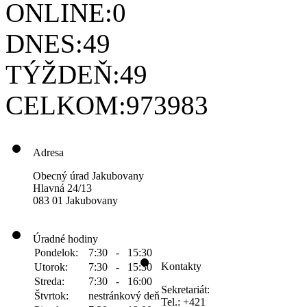
ONLINE:
0
DNES:
49
TÝŽDEŇ:
49
CELKOM:
973983
Adresa
Obecný úrad Jakubovany
Hlavná 24/13
083 01 Jakubovany
Úradné hodiny
Pondelok:
7:30 - 15:30
Kontakty
Utorok:
7:30 - 15:30
Streda:
7:30 - 16:00
Sekretariát:
Štvrtok:
nestránkový deň
Tel.: +421