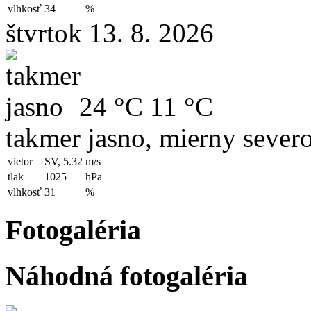
vlhkosť
34
%
štvrtok 13. 8. 2026
24 °C
11 °C
takmer jasno, mierny sever
vietor
SV, 5.32
m/s
tlak
1025
hPa
vlhkosť
31
%
Fotogaléria
Náhodná fotogaléria