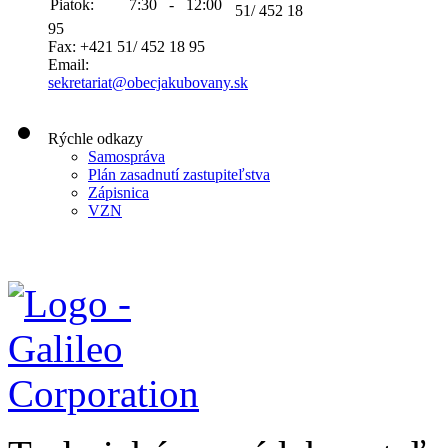
Piatok:
7:30 - 12:00
51/ 452 18
95
Fax: +421 51/ 452 18 95
Email:
sekretariat@obecjakubovany.sk
Rýchle odkazy
Samospráva
Plán zasadnutí zastupiteľstva
Zápisnica
VZN