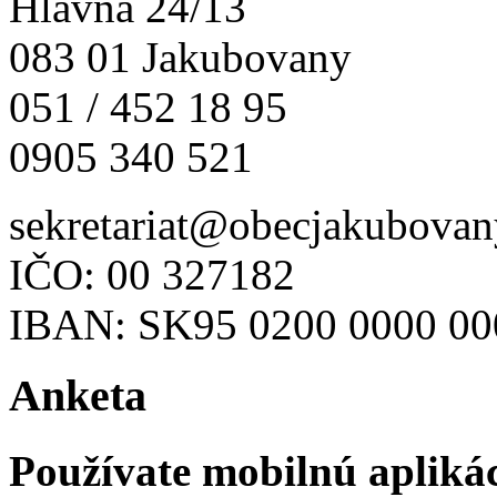
Hlavná 24/13
083 01 Jakubovany
051 / 452 18 95
0905 340 521
sekretariat@obecjakubovan
IČO: 00 327182
IBAN: SK95 0200 0000 00
Anketa
Používate mobilnú apliká