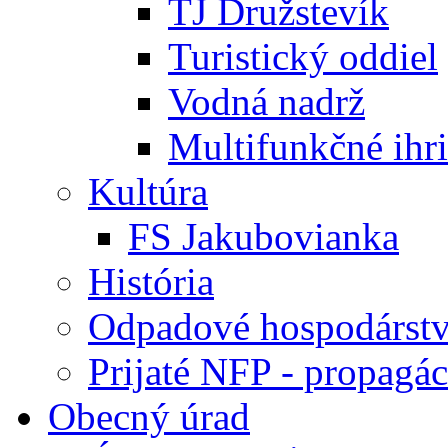
TJ Družstevík
Turistický oddiel
Vodná nadrž
Multifunkčné ihr
Kultúra
FS Jakubovianka
História
Odpadové hospodárst
Prijaté NFP - propagác
Obecný úrad