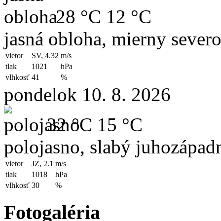
28 °C
12 °C
jasná obloha, mierny sever
vietor
SV, 4.32
m/s
tlak
1021
hPa
vlhkosť
41
%
pondelok 10. 8. 2026
32 °C
15 °C
polojasno, slabý juhozápad
vietor
JZ, 2.1
m/s
tlak
1018
hPa
vlhkosť
30
%
Fotogaléria