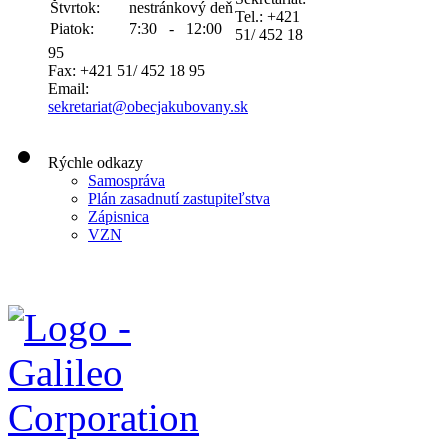
Štvrtok:
nestránkový deň
Tel.: +421
Piatok:
7:30 - 12:00
51/ 452 18
95
Fax: +421 51/ 452 18 95
Email:
sekretariat@obecjakubovany.sk
Rýchle odkazy
Samospráva
Plán zasadnutí zastupiteľstva
Zápisnica
VZN