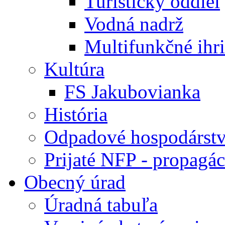
Turistický oddiel
Vodná nadrž
Multifunkčné ihr
Kultúra
FS Jakubovianka
História
Odpadové hospodárst
Prijaté NFP - propagác
Obecný úrad
Úradná tabuľa