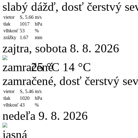
slabý dážď, dosť čerstvý se
vietor
S, 5.66
m/s
tlak
1017
hPa
vlhkosť
53
%
zrážky
1.67
mm
zajtra, sobota 8. 8. 2026
25 °C
14 °C
zamračené, dosť čerstvý sev
vietor
S, 5.46
m/s
tlak
1020
hPa
vlhkosť
43
%
nedeľa 9. 8. 2026