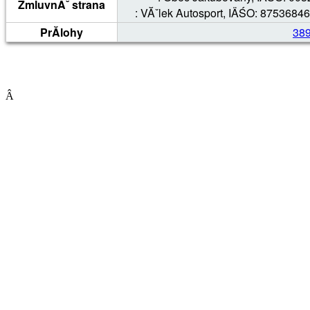
ZmluvnĂˇ strana
: VĂˇlek Autosport, IÄŚO: 87536846
PrĂ­lohy
389
Â