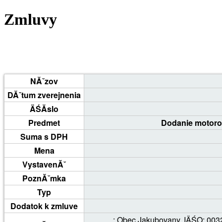
Zmluvy
NĂˇzov
DĂˇtum zverejnenia
ÄŚĂ­slo
Predmet
Dodanie motoro
Suma s DPH
Mena
VystavenĂˇ
PoznĂˇmka
Typ
Dodatok k zmluve
: Obec Jakubovany, IÄŚO: 003