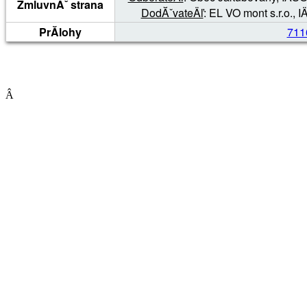
ZmluvnĂˇ strana
DodĂˇvateÄľ
: EL VO mont s.r.o.,
PrĂ­lohy
711
Â