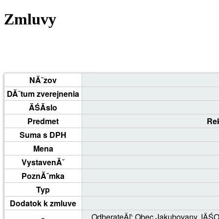
Zmluvy
NĂˇzov
DĂˇtum zverejnenia
ÄŚĂ­slo
Predmet
Rek
Suma s DPH
Mena
VystavenĂˇ
PoznĂˇmka
Typ
Dodatok k zmluve
OdberateÄľ
: Obec Jakubovany, IÄŚO