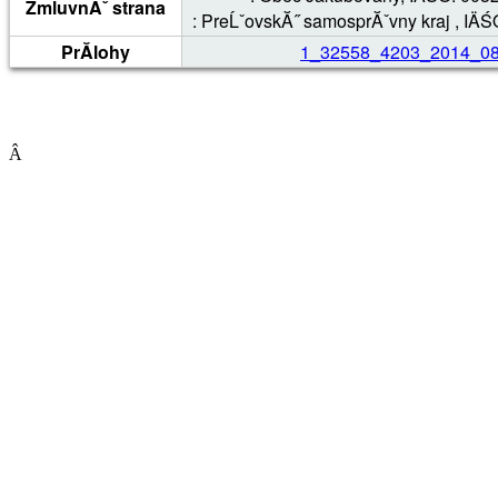
ZmluvnĂˇ strana
: PreĹˇovskĂ˝ samosprĂˇvny kraj , IÄ
PrĂ­lohy
1_32558_4203_2014_08
Â