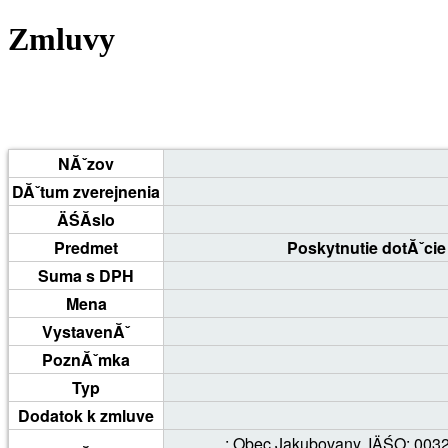
Zmluvy
NĂˇzov
DĂˇtum zverejnenia
ÄŚĂ­slo
Predmet
Poskytnutie dotĂˇci
Suma s DPH
Mena
VystavenĂˇ
PoznĂˇmka
Typ
Dodatok k zmluve
: Obec Jakubovany, IÄŚO: 003